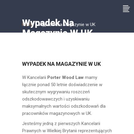
Wypadek Na
Home
»
Wypadek na Magazynie w UK
Magazynie W UK
WYPADEK NA MAGAZYNIE W UK
W Kancelarii
Porter Wood Law
mamy
łącznie ponad 50 letnie doświadczenie w
skutecznym wygrywaniu roszczeń
odszkodowawczych i uzyskiwaniu
maksymalnych wartości odszkodowań dla
pracowników magazynowych w UK.
Jesteśmy jedną z pierwszych Kancelarii
Prawnych w Wielkiej Brytanii reprezentujących